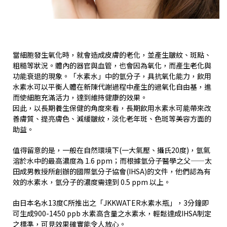
當細胞發生氧化時，就會造成皮膚的老化，並產生皺紋、斑點、
粗糙等狀況。體內的器官與血管，也會因為氧化，而產生老化與
功能衰退的現象。「水素水」中的氫分子，具抗氧化能力，飲用
水素水可以平衡人體在新陳代謝過程中產生的過氧化自由基，進
而使細胞充滿活力，達到維持健康的效果。
因此，以長期養生保健的角度來看，長期飲用水素水可能帶來改
善膚質、提亮膚色、減緩皺紋，淡化老年斑、色斑等美容方面的
助益。
值得留意的是，一般在自然環境下(一大氣壓、攝氏20度)，氫氣
溶於水中的最高濃度為 1.6 ppm；而根據氫分子醫學之父——太
田成男教授所創辦的國際氫分子協會(IHSA)的文件，他們認為有
效的水素水，氫分子的濃度需達到 0.5 ppm 以上。
由日本名水13度C所推出之「JKKWATER水素水瓶」，3分鐘即
可生成900-1450 ppb 水素高含量之水素水，輕鬆達成IHSA制定
之標準，可見效果確實能令人放心。