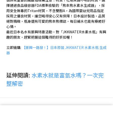
個非常重要的關鍵指標需注意：材質！杜絕來路不明的材質，選
擇通過食品級容器FDA標準檢驗的「熊本熊水素水生成器」，採
用安全無毒的Tritan材質，不含雙酚A，為國際嬰幼兒用品指定
採用之優良材質，讓您喝得安心又有保障！日本設計製造，品質
絕對精緻，瓶身還有可愛的熊本熊標誌，每日補水也能有療癒好
心情。
最近日本名水有振興特惠活動，對「JKKWATER水素水瓶」有興
趣的朋友，趕緊把握這個難得的好折扣喔！
立即搶購:
【振興一路發！】日本原裝 JKKWATER 水素水瓶 生成
器
延伸閱讀:
水素水就是富氫水嗎？一次完
整解密