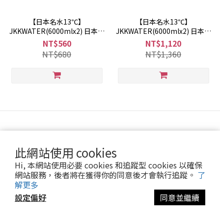
【日本名水13℃】
【日本名水13℃】
JKKWATER(6000mlx2) 日本原
JKKWATER(6000mlx2) 日本原
裝進口(礦泉水/天然水/軟水)
裝進口(礦泉水/天然水/軟水) 兩
NT$560
NT$1,120
箱
NT$680
NT$1,360
此網站使用 cookies
Hi, 本網站使用必要 cookies 和追蹤型 cookies 以確保
網站服務，後者將在獲得你的同意後才會執行追蹤。
了
$
TWD
繁體中文
解更多
設定偏好
同意並繼續