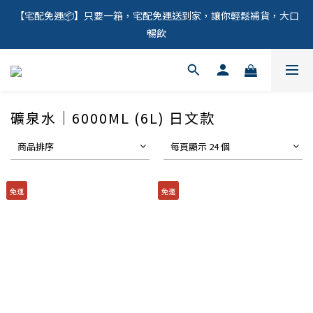
【宅配免運📦】只要一箱，宅配免運送到家，讓你輕鬆補貨，大口
暢飲
礦泉水｜6000ML (6L) 日文款
商品排序
每頁顯示 24 個
免運
免運