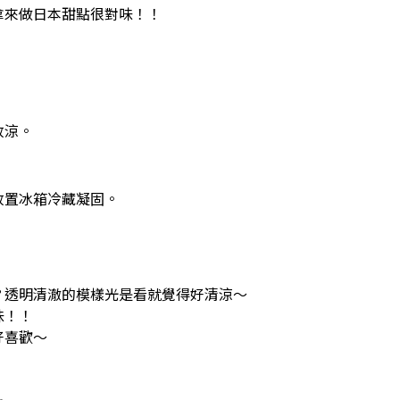
拿來做日本甜點很對味！！
放涼。
放置冰箱冷藏凝固。
？透明清澈的模樣光是看就覺得好清涼～
味！！
好喜歡～