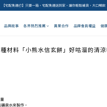
【宅配免運📦】只要一箱，宅配免運送到家，讓你輕鬆補貨，大口暢飲
品牌故事
各界熱烈推薦
異業合作
品牌會員權益
健
三種材料「小熊水信玄餅」好咕溜的清涼
適量
熊礦泉水來製作，