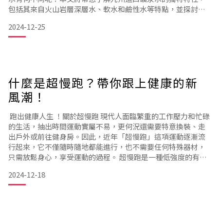
包括其來自火山岩層深層水、軟水和鹼性水等特點，並探討這
些特性如何影響水質。 1. 火山岩層深層水的優勢九州位於火山
2024-12-25
活動頻繁的區域，這使得當地水源通過火山岩層過濾。這一過
程讓水質更為純淨，並吸收了來自地下的天然礦物質。這些天
然成分為水增添了獨特的口感，使得九州的進口礦泉水在市場
上具
什麼是超慢跑？帶你跟上健康的新
風潮！
跑出健康人生 ！關於超慢跑 現代人面臨繁重的工作壓力和忙碌
的生活，抽出時間運動實屬不易，更何況還需要特意換裝、走
出戶外或前往健身房。因此，近年「超慢跑」這項運動逐漸流
行起來，它不僅隨時隨地都能進行，也不需要任何特殊器材，
只需放鬆身心，享受運動的過程。 超慢跑是一種低強度的有氧
運動，尤其適合運動新手、年長者及肥胖族群。這項運動的特
2024-12-18
色在於以非常緩慢的速度進行，通常維持在每小時4至6公里之
間，讓跑者可以輕鬆與他人交談，甚至唱歌。接下來，將詳細
介紹超慢跑的好處、訓練方法及注意事項。 超慢跑的好處有什
麼