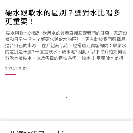
硬水跟軟水的區別？選對水比喝多
更重要！
硬水與軟水的區別 飲用水的質量直接影響我們的健康、家庭設
備和日常生活。了解硬水與軟水的區別，更有助於我們選擇最
適合自己的水源。 在介紹商品時，經常聽到顧客詢問：礦泉水
的差別是什麼? 什麼是軟水、硬水呢?因此，以下將介紹如何區
分軟水及硬水，以及各自的特性為何： 硬水 1. 定義硬水是指水
中含有較高濃度的鈣（Ca²⁺）和鎂（Mg²⁺）離子的水。這些礦
2024-09-03
物質來自水流經含鈣和鎂的岩石和土壤時溶解進水中。2. 特徵
水垢形成：硬水容易在水壺、熱水器、管道等設備中形成水
垢，這是鈣和鎂的沉積物。水垢不僅降低了