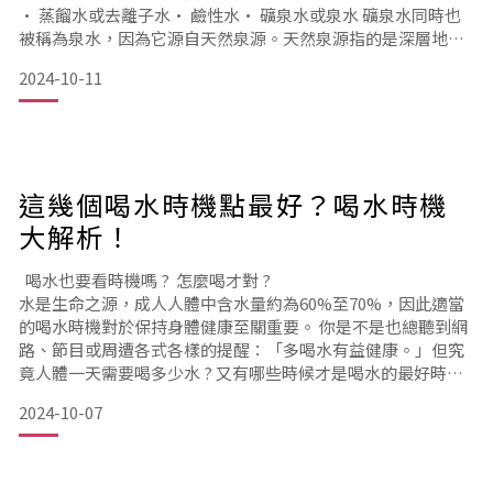
• 蒸餾水或去離子水• 鹼性水• 礦泉水或泉水 礦泉水同時也
被稱為泉水，因為它源自天然泉源。天然泉源指的是深層地下
水自然湧出，這是最天然、也是最純粹的飲用水。水也可以透
2024-10-11
過在蒸餾水中添加鹽、或增加二氧化碳人工製成，從而增加水
的碳酸化程度。這就是氣泡水！天然礦泉水和氣泡水的營養成
分差異顯著，但兩者通常都含有較高的礦物質含量，例如：碳
這幾個喝水時機點最好？喝水時機
大解析！
喝水也要看時機嗎 ? 怎麼喝才對 ?
水是生命之源，成人人體中含水量約為60%至70%，因此適當
的喝水時機對於保持身體健康至關重要。 你是不是也總聽到網
路、節目或周遭各式各樣的提醒：「多喝水有益健康。」但究
竟人體一天需要喝多少水 ? 又有哪些時候才是喝水的最好時機
呢 ?以下文章帶你一起來探討喝水的時機點，以及怎麼喝才能
2024-10-07
喝的最好！跟我一起喝對時間，真正有效補充水分 ! > 早晨起床
首先，早晨起床後是喝水的最佳時機。經過一整夜的睡眠，身
體會失去一定的水分，這時候喝杯溫水可以幫助身體恢復水