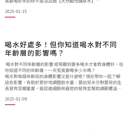
喜歡喝好水的你不能沒試過【天然鹼性礦泉水】
今天，讓我們介紹來自日本九州熊本縣阿蘇火山深處的天然珍
2025-01-15
寶——日本名水13℃。
它源自阿蘇活火山的深層天然水，擁有獨特的水質與風味。這
款水的特別之處為何?就讓我們一起來揭開它的神秘面紗吧！深
層火山水與伏流水，天然的調和
阿蘇活火山周圍的壯麗自然景觀，與珍貴的地下水資源共同滋
喝水好處多！但你知道喝水對不同
養著這片大地，
而其中的日本名水13℃水
年齡層的影響嗎？
喝水對不同年齡層的影響 經常聽到要多喝水才會對身體好，但
你知道不同的年齡層，一天究竟要喝多少水嗎？
喝水對每個年齡段的身體影響又是什麼呢? 現在帶你一起了解
這些影響，有助於更好地調整飲水量：嬰幼兒水分對嬰兒的生
長發育至關重要，能促進細胞和器官的發育並幫助調節體溫。
充足的水分還能預防便秘，保持腸道健康。※特別留意嬰兒因
2025-01-09
仍在初期成長階段，不適合飲用礦泉水，建議聽從醫生指示判
斷是否需飲水。 兒童兒童需要充足的水分來支持學習、增強免
疫力、保持活力並促進生長發育。
水分能提高他們的注意力和記憶力，並減