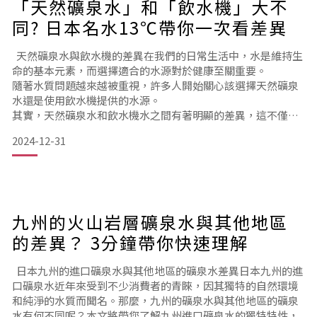
「天然礦泉水」和「飲水機」大不
同? 日本名水13℃帶你一次看差異
天然礦泉水與飲水機的差異在我們的日常生活中，水是維持生
命的基本元素，而選擇適合的水源對於健康至關重要。
隨著水質問題越來越被重視，許多人開始關心該選擇天然礦泉
水還是使用飲水機提供的水源。
其實，天然礦泉水和飲水機水之間有著明顯的差異，這不僅涉
及水的來源，還包括水的味道與礦物質含量。
2024-12-31
今天，我們就帶您了解這兩者的主要差異，幫助您做出更好的
選擇！天然礦泉水 vs 飲水機水：你知道它們的區別嗎？
礦泉水是一種天然的水源，通常來自地下深處的水泉，經過長
時間的過濾和自然的礦物質沉澱，因此保持著其天然的
九州的火山岩層礦泉水與其他地區
的差異？ 3分鐘帶你快速理解
日本九州的進口礦泉水與其他地區的礦泉水差異日本九州的進
口礦泉水近年來受到不少消費者的青睞，因其獨特的自然環境
和純淨的水質而聞名。那麼，九州的礦泉水與其他地區的礦泉
水有何不同呢？本文將帶您了解九州進口礦泉水的獨特特性，