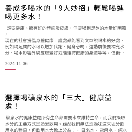
養成多喝水的「9大妙招」輕鬆喝進
喝更多水！
想要健康、擁有好的體態及皮膚，但要喝到足夠的水量好困難
?
現在的社會提倡身體健康，處處都能看到文章說喝水的好處，
例如喝足夠的水可以增加代謝、健身必喝，運動前後要補充水
分、喝水影響外貌皮膚變好或能維持健康的身體等等，但偏偏
自己就是不愛喝水，也不喜歡飲水機的水喝起來有怪味道，怎
2024-11-06
麼辦呢? 確實台灣充滿了各式美食及手搖飲料，在每走兩步就
可以買到一杯手搖的情況下，要堅定的選擇喝水，還要喝到足
夠的量，真的很困難。因此在開始喝水之前，你必須先清楚自
己為何要喝水，而不是盲目強迫自己喝水！ 💡日本名水13℃
選擇喝礦泉水的「三大」健康益
處！
礦泉水的健康益處所有生命都需要水來維持生命，而我們攝取
水分的主要方式是通過飲用。雖然我們無法透過味道來區分飲
用水的種類，但飲用水大致上分為：• 自來水• 電解水• 純水